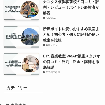
ナユタス横浜駅前校の口コミ・評
判・レビュー！ボイトレ経験者が
解説
NAYUTAS
所沢ボイトレ安いおすすめ教室ま
とめ！初心者・個人に評判の良い
教室を比較
教室レビュー
EYS音楽教室 WeArt銀座スタジオ
の口コミ・評判｜料金・講師を徹
底解説
EYS音楽教室
カテゴリー
カラオケ