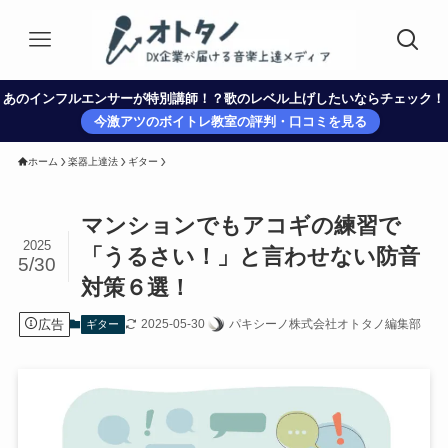
あのインフルエンサーが特別講師！？歌のレベル上げしたいならチェック！
今激アツのボイトレ教室の評判・口コミを見る
ホーム
楽器上達法
ギター
マンションでもアコギの練習で
2025
「うるさい！」と言わせない防音
5/30
対策６選！
広告
2025-05-30
パキシーノ株式会社オトタノ編集部
ギター