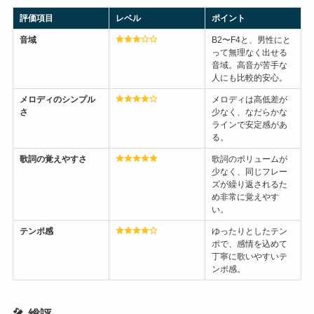
評価項目
レベル
ポイント
音域
B2〜F4と、男性にと
って無理なく出せる
音域。高音が苦手な
人にも比較的安心。
メロディのシンプル
メロディは高低差が
さ
少なく、なだらかな
ラインで安定感があ
る。
歌詞の覚えやすさ
歌詞のボリュームが
少なく、同じフレー
ズが繰り返されるた
め非常に覚えやす
い。
テンポ感
ゆったりとしたテン
ポで、感情を込めて
丁寧に歌いやすいテ
ンポ感。