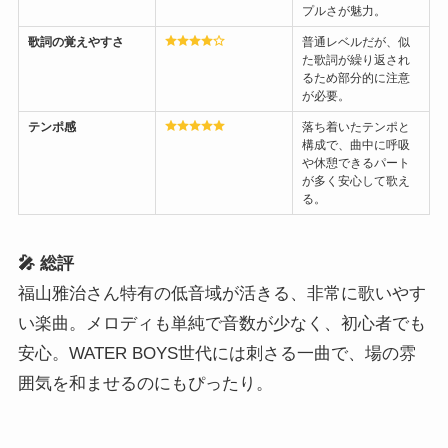
プルさが魅力。
歌詞の覚えやすさ
普通レベルだが、似
た歌詞が繰り返され
るため部分的に注意
が必要。
テンポ感
落ち着いたテンポと
構成で、曲中に呼吸
や休憩できるパート
が多く安心して歌え
る。
🎤 総評
福山雅治さん特有の低音域が活きる、非常に歌いやす
い楽曲。メロディも単純で音数が少なく、初心者でも
安心。WATER BOYS世代には刺さる一曲で、場の雰
囲気を和ませるのにもぴったり。