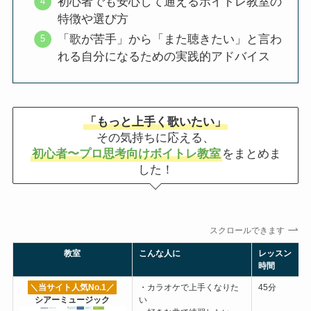
初心者でも安心して通えるボイトレ教室の
特徴や選び方
「歌が苦手」から「また聴きたい」と言わ
れる自分になるための実践的アドバイス
「もっと上手く歌いたい」
その気持ちに応える、
初心者〜プロ思考向けボイトレ教室
をまとめま
した！
スクロールできます
教室
こんな人に
レッスン
時間
＼当サイト人気No.1
／
・カラオケで上手くなりた
45分
シアーミュージック
い