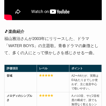
🎵楽曲紹介
福山雅治さんが2003年にリリースした、ドラマ
「WATER BOYS」の主題歌。青春ドラマの象徴とし
て、多くの人にとって懐かしさを感じさせる一曲。
評価項目
レベル
ポイント
音域
A2〜A4だが、実際は
E4あたりまでしか使
わず、主に低音中心
で歌いやすい。
メロディのシンプル
Aメロ3音、サビ2音程
さ
度の構成で、誰でも
無理なく歌えるシン