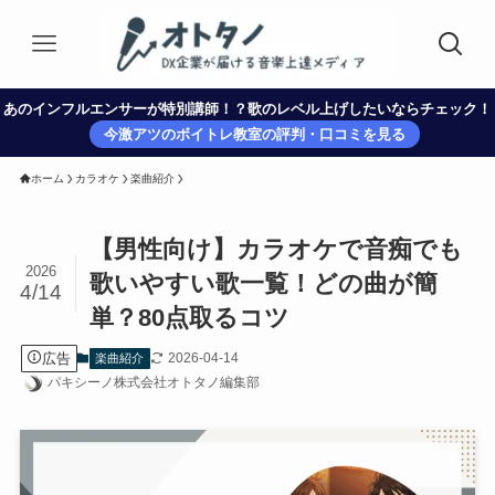
あのインフルエンサーが特別講師！？歌のレベル上げしたいならチェック！
今激アツのボイトレ教室の評判・口コミを見る
ホーム
カラオケ
楽曲紹介
【男性向け】カラオケで音痴でも
2026
歌いやすい歌一覧！どの曲が簡
4/14
単？80点取るコツ
広告
2026-04-14
楽曲紹介
パキシーノ株式会社オトタノ編集部