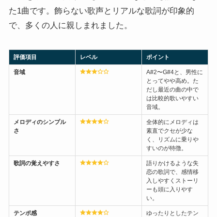
た1曲です。飾らない歌声とリアルな歌詞が印象的
で、多くの人に親しまれました。
評価項目
レベル
ポイント
音域
A#2〜G#4と、男性に
とってやや高め。た
だし最近の曲の中で
は比較的歌いやすい
音域。
メロディのシンプル
全体的にメロディは
さ
素直でクセが少な
く、リズムに乗りや
すいのが特徴。
歌詞の覚えやすさ
語りかけるような失
恋の歌詞で、感情移
入しやすくストーリ
ーも頭に入りやす
い。
テンポ感
ゆったりとしたテン