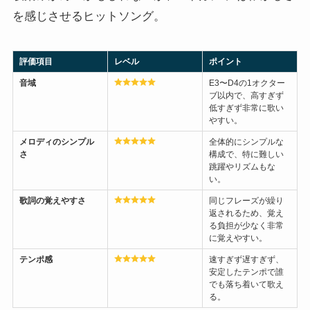
を感じさせるヒットソング。
評価項目
レベル
ポイント
音域
E3〜D4の1オクター
ブ以内で、高すぎず
低すぎず非常に歌い
やすい。
メロディのシンプル
全体的にシンプルな
さ
構成で、特に難しい
跳躍やリズムもな
い。
歌詞の覚えやすさ
同じフレーズが繰り
返されるため、覚え
る負担が少なく非常
に覚えやすい。
テンポ感
速すぎず遅すぎず、
安定したテンポで誰
でも落ち着いて歌え
る。