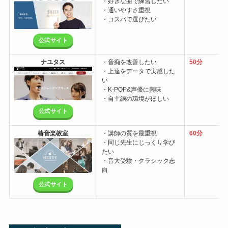
・好きな曲で練習したい
・通いやすさ重視
・コスパで選びたい
公式サイト
ナユタス
・音痴を改善したい
50分
・上達をデータで実感した
い
・K-POP&声優に興味
・自主練の環境がほしい
公式サイト
椿音楽教室
・講師の質を最重視
60分
・同じ先生にじっくり学び
たい
・音大受験・クラシック志
向
公式サイト