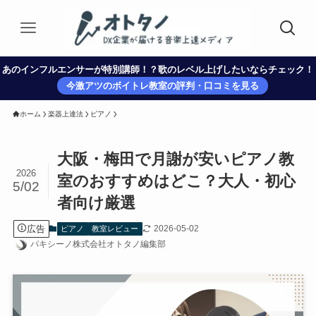
あのインフルエンサーが特別講師！？歌のレベル上げしたいならチェック！
今激アツのボイトレ教室の評判・口コミを見る
ホーム
楽器上達法
ピアノ
大阪・梅田で月謝が安いピアノ教
2026
室のおすすめはどこ？大人・初心
5/02
者向け厳選
広告
2026-05-02
ピアノ
教室レビュー
パキシーノ株式会社オトタノ編集部