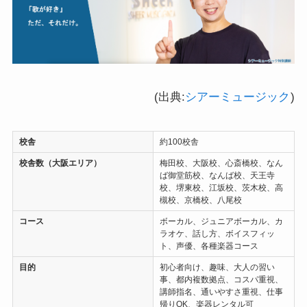
(出典:
シアーミュージック
)
校舎
約100校舎
校舎数（大阪エリア）
梅田校、大阪校、心斎橋校、なん
ば御堂筋校、なんば校、天王寺
校、堺東校、江坂校、茨木校、高
槻校、京橋校、八尾校
コース
ボーカル、ジュニアボーカル、カ
ラオケ、話し方、ボイスフィッ
ト、声優、各種楽器コース
目的
初心者向け、趣味、大人の習い
事、都内複数拠点、コスパ重視、
講師指名、通いやすさ重視、仕事
帰りOK、楽器レンタル可