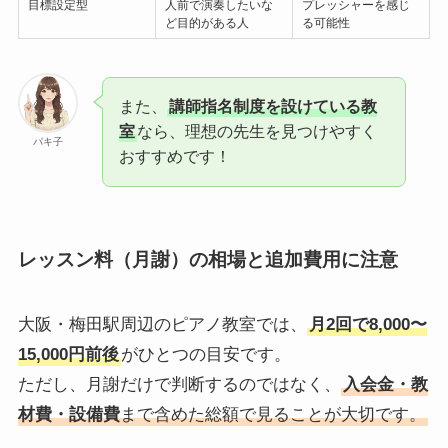
目標設定型
人前で演奏したいな
プレッシャーを感じ
ど目的がある人
る可能性
また、
講師指名制度を設けている教
室
なら、理想の先生を見つけやすく
パキ子
おすすめです！
レッスン料（月謝）の相場と追加費用に注意
大阪・梅田駅周辺のピアノ教室では、
月2回で8,000〜
15,000円前後
がひとつの目安です。
ただし、月謝だけで判断するのではなく、
入会金・教
材費・設備費
まで含めた総額で見ることが大切です。