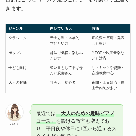
きます。
ジャンル
向いている人
特徴
クラシック
音大志望・本格的に
正統派の基礎・発表
学びたい方
会も多い
ポップス
趣味で気軽に楽しみ
J-POPや映画音楽な
たい方
ども対応
子ども向け
習い事として学ばせ
リトミックや姿勢・
たい親御さん
音感教育中心
大人の趣味
社会人・初心者
夜間・土日対応・自
由予約制が多い
最近では
「
大人のための趣味ピアノ
コース
」
を設ける教室も増えてお
パキ子
り、平日夜や休日に1回から通えるス