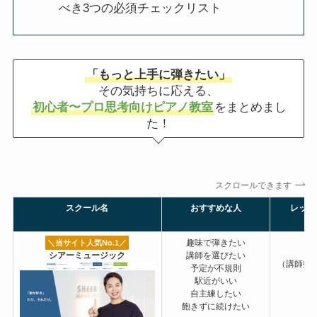
べき3つの必須チェックリスト
「もっと上手に弾きたい」
その気持ちに応える、
初心者〜プロ思考向けピアノ教室
をまとめまし
た！
スクロールできます
スクール名
おすすめな人
レッス
趣味で弾きたい
＼当サイト人気No.1
／
シアーミュージック
講師を選びたい
（講師指
予定が不規則
駅近がいい
自主練したい
飽きずに続けたい