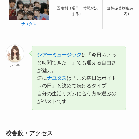
固定制（曜日・時間が決
無料振替制度あり
まる）
内）
ナユタス
シアーミュージック
は「今日ちょっ
と時間できた！」でも通える自由さ
パキ子
が魅力。
逆に
ナユタス
は「この曜日はボイト
レの日」と決めて続けるタイプ。
自分の生活リズムに合う方を選ぶの
がベストです！
校舎数・アクセス