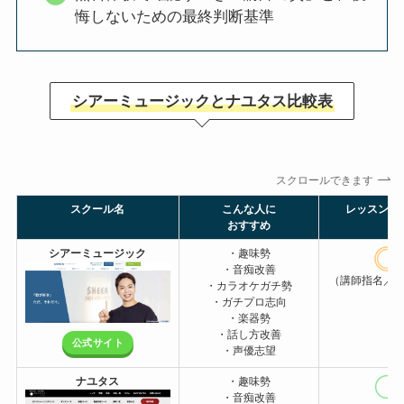
悔しないための最終判断基準
シアーミュージックとナユタス比較表
スクロールできます
スクール名
こんな人に
レッスンの
おすすめ
シアーミュージック
・趣味勢
・音痴改善
（講師指名／
・カラオケガチ勢
・ガチプロ志向
・楽器勢
・話し方改善
公式サイト
・声優志望
ナユタス
・趣味勢
・音痴改善