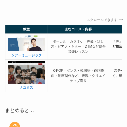
スクロールできます
教室
主なコース・内容
ボーカル・カラオケ・声優・話し
「声」だ
方・ピアノ・ギター・DTMなど総合
ど幅広く
音楽レッスン
柔
シアーミュージック
K-POP・ダンス・韓国語・作詞作
ステー
曲・動画制作など、表現・クリエイ
く、動画
ティブ寄り
ナユタス
まとめると…