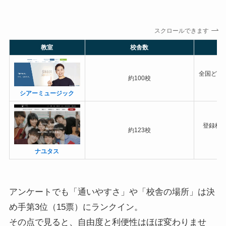
スクロールできます
教室
校舎数
全国どの
約100校
シアーミュージック
登録校
約123校
ナユタス
アンケートでも「通いやすさ」や「校舎の場所」は決
め手第3位（15票）にランクイン。
その点で見ると、自由度と利便性はほぼ変わりませ