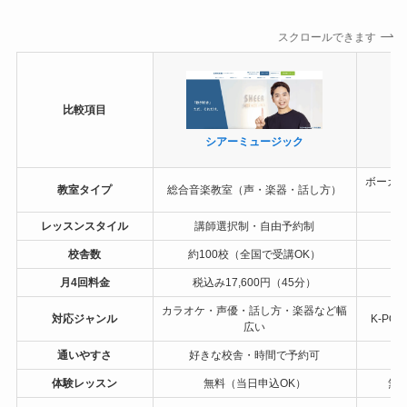
スクロールできます
比較項目
シアーミュージック
ボーカル
教室タイプ
総合音楽教室（声・楽器・話し方）
レッスンスタイル
講師選択制・自由予約制
校舎数
約100校（全国で受講OK）
月4回料金
税込み17,600円（45分）
税
カラオケ・声優・話し方・楽器など幅
対応ジャンル
K-P
広い
通いやすさ
好きな校舎・時間で予約可
体験レッスン
無料（当日申込OK）
無