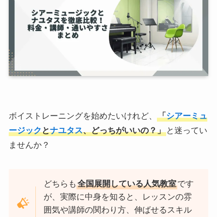
ボイストレーニングを始めたいけれど、
「
シアーミュ
ージック
と
ナユタス
、どっちがいいの？」
と迷ってい
ませんか？
どちらも
全国展開している人気教室
です
が、実際に中身を知ると、レッスンの雰
囲気や講師の関わり方、伸ばせるスキル