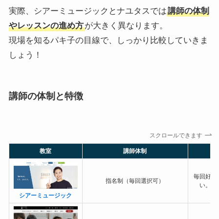
実際、シアーミュージックとナユタスでは
講師の体制
やレッスンの進め方
が大きく異なります。
現場を知るパキ子の目線で、しっかり比較していきま
しょう！
講師の体制と特徴
スクロールできます
教室
講師体制
毎回好き
指名制（毎回選択可）
い。相
シアーミュージック