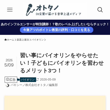
あのインフルエンサーが特別講師！？歌のレベル上げしたいならチェック！
今激アツのボイトレ教室の評判・口コミを見る
ホーム
楽器上達法
バイオリン
習い事にバイオリンをやらせた
2026
い！子どもにバイオリンを習わせ
5/09
るメリット3つ！
広告
2026-05-09
バイオリン
パキシーノ株式会社オトタノ編集部