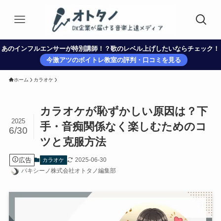
あのインフルエンサーが特別講師！？歌のレベル上げしたいならチェック！
今激アツのボイトレ教室の評判・口コミを見る
ホーム
カラオケ
カラオケが恥ずかしい原因は？下
2025
手・音痴関係なく楽しむためのコ
6/30
ツと克服方法
広告
2025-06-30
カラオケ
パキシーノ株式会社オトタノ編集部