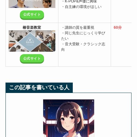
・K-POP&声優に興味
・自主練の環境がほしい
公式サイト
椿音楽教室
・講師の質を最重視
60分
・同じ先生にじっくり学び
たい
・音大受験・クラシック志
向
公式サイト
この記事を書いている人