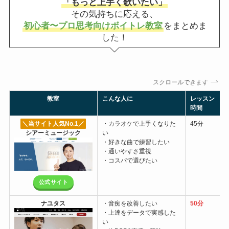
「もっと上手く歌いたい」
その気持ちに応える、
初心者〜プロ思考向けボイトレ教室
をまとめま
した！
スクロールできます
教室
こんな人に
レッスン
時間
＼当サイト人気No.1
／
・カラオケで上手くなりた
45分
シアーミュージック
い
・好きな曲で練習したい
・通いやすさ重視
・コスパで選びたい
公式サイト
ナユタス
・音痴を改善したい
50分
・上達をデータで実感した
い