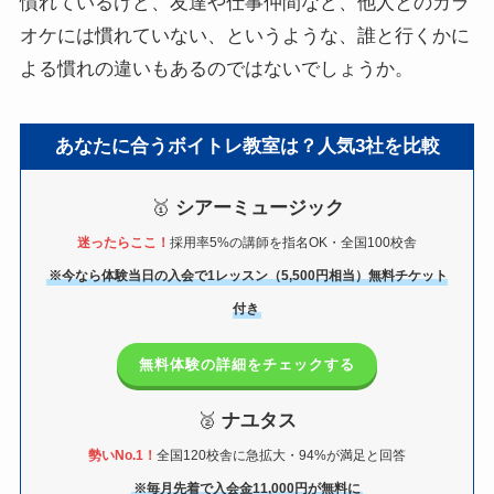
慣れているけど、友達や仕事仲間など、他人とのカラ
オケには慣れていない、というような、誰と行くかに
よる慣れの違いもあるのではないでしょうか。
あなたに合うボイトレ教室は？人気3社を比較
🥇
シアーミュージック
迷ったらここ！
採用率5%の講師を指名OK・全国100校舎
※今なら体験当日の入会で1レッスン（5,500円相当）無料チケット
付き
無料体験の詳細をチェックする
🥈
ナユタス
勢いNo.1！
全国120校舎に急拡大・94%が満足と回答
※毎月先着で入会金11,000円が無料に