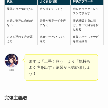
状況
よくある行動
解決アプローチ
周囲の目が気になる
声を抑えてしまう
独りカラオケ・レッ
スンで慣らす
自分の歌声に自信が
音量が安定せず小声
腹式呼吸を身に着
ない
になる
け、音圧で自信を持
たせる
ミスを恐れて声が震
高音で声がひっくり
事前に出だしやサビ
える
返る
を重点練習
まずは「上手く歌う」より「気持ち
よく声を出す」練習から始めましょ
saki
う！
完璧主義者