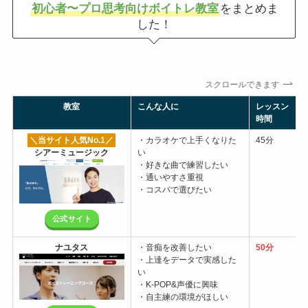
初心者〜プロ思考向けボイトレ教室
をまとめま
した！
スクロールできます
教室
こんな人に
レッスン
時間
＼当サイト人気No.1
／
・カラオケで上手くなりた
45分
シアーミュージック
い
・好きな曲で練習したい
・通いやすさ重視
・コスパで選びたい
公式サイト
ナユタス
・音痴を改善したい
50分
・上達をデータで実感した
い
・K-POP&声優に興味
・自主練の環境がほしい