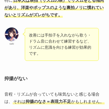
特に
日本人は表拍（リズムの表）でリズムをとる傾向
があり、洋楽やポップスのような裏拍ノリに慣れてい
ないとリズムがズレがちです。
改善には手拍子を入れながら歌う・
ドラム音に合わせて練習するなど、
saki
リズムに意識を向ける練習が効果的
です。
抑揚がない
音程・リズムが合っていても味気ないと感じる場合
は、
それは
抑揚のなさ＝表現力不足
かもしれません。