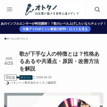
あのインフルエンサーが特別講師！？歌のレベル上げしたいならチェック！
今激アツのボイトレ教室の評判・口コミを見る
ホーム
ボイトレ
歌が下手な人の特徴とは？性格あ
2026
るあるや共通点・原因・改善方法
4/25
を解説
広告
2026-04-25
ボイトレ
パキシーノ株式会社オトタノ編集部