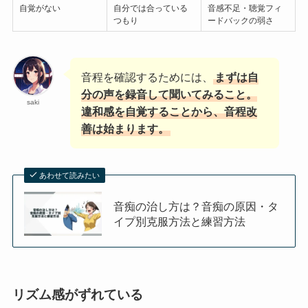
自覚がない
自分では合っている
音感不足・聴覚フィ
つもり
ードバックの弱さ
音程を確認するためには、
まずは自
分の声を録音して聞いてみること。
saki
違和感を自覚することから、音程改
善は始まります。
あわせて読みたい
音痴の治し方は？音痴の原因・タ
イプ別克服方法と練習方法
リズム感がずれている