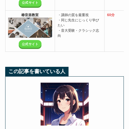
公式サイト
椿音楽教室
・講師の質を最重視
60分
・同じ先生にじっくり学び
たい
・音大受験・クラシック志
向
公式サイト
この記事を書いている人