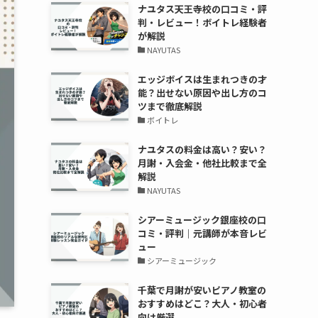
ナユタス天王寺校の口コミ・評
判・レビュー！ボイトレ経験者
が解説
NAYUTAS
エッジボイスは生まれつきの才
能？出せない原因や出し方のコ
ツまで徹底解説
ボイトレ
ナユタスの料金は高い？安い？
月謝・入会金・他社比較まで全
解説
NAYUTAS
シアーミュージック銀座校の口
コミ・評判｜元講師が本音レビ
ュー
シアーミュージック
千葉で月謝が安いピアノ教室の
おすすめはどこ？大人・初心者
向け厳選