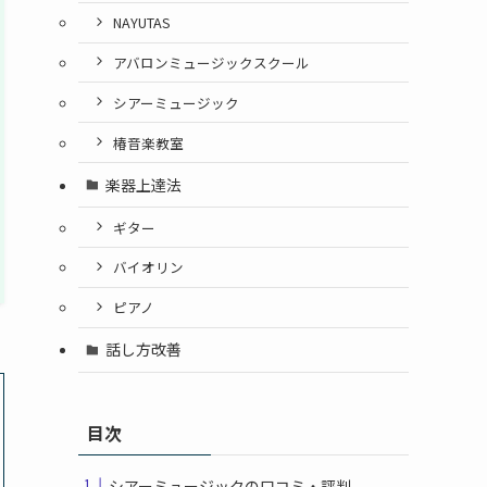
NAYUTAS
アバロンミュージックスクール
シアーミュージック
椿音楽教室
楽器上達法
ギター
バイオリン
ピアノ
話し方改善
目次
シアーミュージックの口コミ・評判