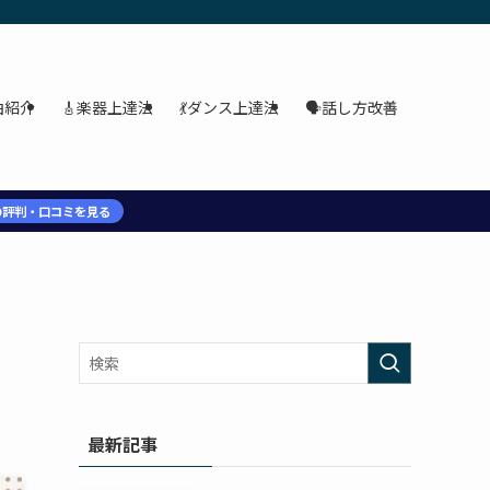
 最新音楽ノウハウについてDX支援会社独自の視点で紹介します。
曲紹介
🎸楽器上達法
💃ダンス上達法
🗣️話し方改善
の評判・口コミを見る
最新記事