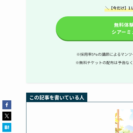
＼【今だけ】1
無料体
シアーミ
※採用率5%の講師による
マンツ
※無料チケットの配布は予告な
この記事を書いている人