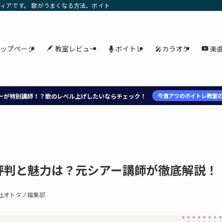
ィアです。 歌がうまくなる方法、ボイトレ、おすすめのボイトレ教室やレッスン、
ボイトレ
ップページ
教室レビュー
🎤カラオケ
楽
ーが特別講師！？歌のレベル上げしたいならチェック！
今激アツのボイトレ教室
評判と魅力は？元シアー講師が徹底解説！
社オトタノ編集部