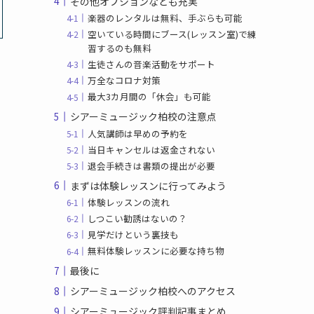
その他オプションなども充実
楽器のレンタルは無料、手ぶらも可能
空いている時間にブース(レッスン室)で練
習するのも無料
生徒さんの音楽活動をサポート
万全なコロナ対策
最大3カ月間の「休会」も可能
シアーミュージック柏校の注意点
人気講師は早めの予約を
当日キャンセルは返金されない
退会手続きは書類の提出が必要
まずは体験レッスンに行ってみよう
体験レッスンの流れ
しつこい勧誘はないの？
見学だけという裏技も
無料体験レッスンに必要な持ち物
最後に
シアーミュージック柏校へのアクセス
シアーミュージック評判記事まとめ