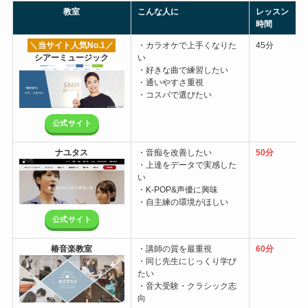
教室
こんな人に
レッスン
時間
＼当サイト人気No.1
／
・カラオケで上手くなりた
45分
シアーミュージック
い
・好きな曲で練習したい
・通いやすさ重視
・コスパで選びたい
公式サイト
ナユタス
・音痴を改善したい
50分
・上達をデータで実感した
い
・K-POP&声優に興味
・自主練の環境がほしい
公式サイト
椿音楽教室
・講師の質を最重視
60分
・同じ先生にじっくり学び
たい
・音大受験・クラシック志
向