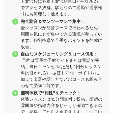
下北沢校は各線下北沢駅東口から徒歩2分
でアクセス抜群。駅近なので通勤や通学帰
りにも無理なく通えます。
完全防音＆マンツーマンで集中：
全レッスンが防音ブースで行われるため、
周囲を気にせず集中できる環境が整ってい
ます。個別指導で苦手なポイントを的確に
改善。
自由なスケジューリング＆コース併用：
予約は専用の予約サイトまたは電話で完
結。当日キャンセル(ただし1回分レッスン
料は引かれる)・振替も可能。ボイトレに
加えて楽器や話し方などのコースも組み合
わせて受講可能です。
無料体験で“相性”をチェック：
体験レッスンは45分間無料で提供。講師の
雰囲気や指導内容をじっくり確認できるの
で、納得してから入会できます。しつこい