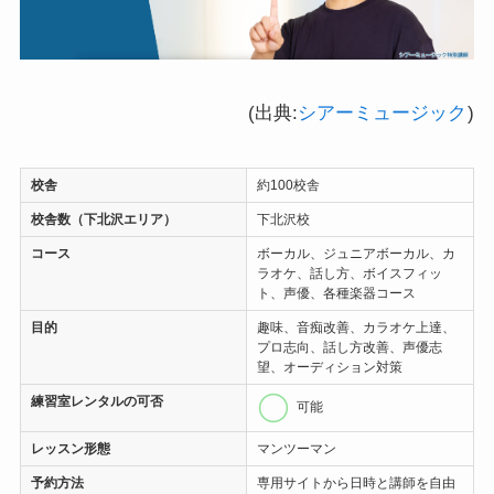
(出典:
シアーミュージック
)
校舎
約100校舎
校舎数（下北沢エリア）
下北沢校
コース
ボーカル、ジュニアボーカル、カ
ラオケ、話し方、ボイスフィッ
ト、声優、各種楽器コース
目的
趣味、音痴改善、カラオケ上達、
プロ志向、話し方改善、声優志
望、オーディション対策
練習室レンタル
の可否
可能
レッスン形態
マンツーマン
予約方法
専用サイトから日時と講師を自由