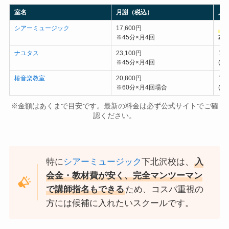
室名
月謝（税込）
入
シアーミュージック
17,600円
＼
※45分×月4回
2,
ナユタス
23,100円
11
※45分×月4回
(
椿音楽教室
20,800円
10
※60分×月4回場合
(
※金額はあくまで目安です。最新の料金は必ず公式サイトでご確
認ください。
特に
シアーミュージック
下北沢校は、
入
会金・教材費が安く、完全マンツーマン
で講師指名もできる
ため、コスパ重視の
方には候補に入れたいスクールです。