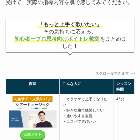
受けて、実際の指導内容を肌で感じてみてください。
「もっと上手く歌いたい」
その気持ちに応える、
初心者〜プロ思考向けボイトレ教室
をまとめま
した！
スクロールできます
教室
こんな人に
レッスン
時間
＼当サイト人気No.1
／
・カラオケで上手くなりた
45分
シアーミュージック
い
・好きな曲で練習したい
・通いやすさ重視
・コスパで選びたい
公式サイト