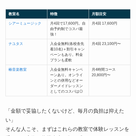
教室名
特徴
月額目安
シアーミュージック
月4回で17,600円。自
月4回 17,600円
由予約制でコスパ最
強！
ナユタス
入会金無料(各校舎先
月4回 23,100円〜
着10名)＋割引キャン
ペーンもあり。料金
プランも柔軟
椿音楽教室
入会金無料キャンペ
月4時間コース
ーンあり。オンライ
20,800円〜
ンとの併用などオー
ダーメイドレッスン
としてのコスパは◎
「金額で妥協したくないけど、毎月の負担は抑えた
い」
そんな人こそ、まずはこれらの教室で体験レッスンを