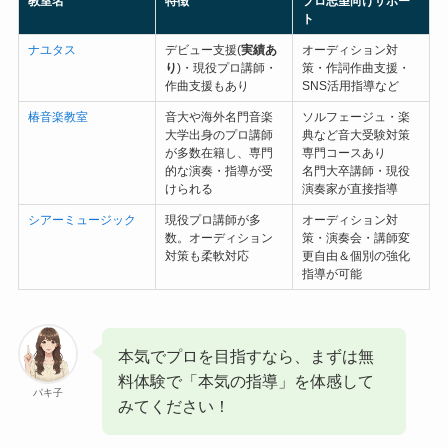
教室名
特徴
プロ志望向けサポー
ト
ナユタス
デビュー支援(
実績あ
オーディション対
り
)・現役プロ講師・
策・作詞作曲支援・
作曲支援もあり
SNS活用指導など
椿音楽教室
音大や海外名門音楽
ソルフェージュ・楽
大学出身のプロ講師
典など音大受験対策
が多数在籍し、専門
専門コースあり
的な演奏・指導が受
名門大卒講師・現役
けられる
演奏家が直接指導
シアーミュージック
現役プロ講師が多
オーディション対
数。オーディション
策・演奏会・講師変
対策も柔軟対応
更自由＆個別の強化
指導が可能
本気でプロを目指すなら、まずは無
料体験で「本気の指導」を体感して
パキ子
みてください！