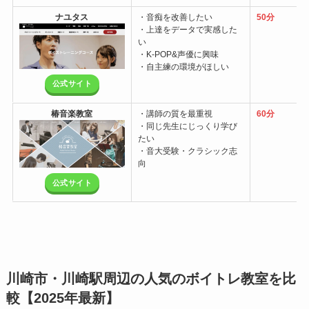
ナユタス
・音痴を改善したい
50分
・上達をデータで実感した
い
・K-POP&声優に興味
・自主練の環境がほしい
公式サイト
椿音楽教室
・講師の質を最重視
60分
・同じ先生にじっくり学び
たい
・音大受験・クラシック志
向
公式サイト
川崎市・川崎駅周辺の人気のボイトレ教室を比
較【2025年最新】