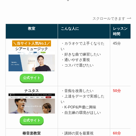
スクロールできます
教室
こんな人に
レッスン
時間
＼当サイト人気No.1
／
・カラオケで上手くなりた
45分
シアーミュージック
い
・好きな曲で練習したい
・通いやすさ重視
・コスパで選びたい
公式サイト
ナユタス
・音痴を改善したい
50分
・上達をデータで実感した
い
・K-POP&声優に興味
・自主練の環境がほしい
公式サイト
椿音楽教室
・講師の質を最重視
60分