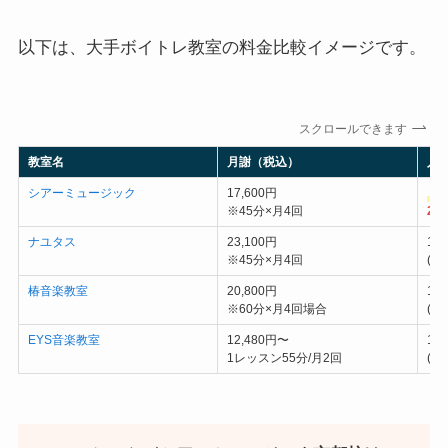
以下は、大手ボイトレ教室の料金比較イメージです。
スクロールできます
教室名
月謝（税込）
入
シアーミュージック
17,600円
＼
※45分×月4回
2,
ナユタス
23,100円
11
※45分×月4回
(
椿音楽教室
20,800円
10
※60分×月4回場合
(
EYS音楽教室
12,480円〜
17
1レッスン55分/月2回
(