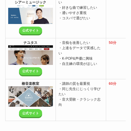
シアーミュージック
い
・好きな曲で練習したい
・通いやすさ重視
・コスパで選びたい
公式サイト
ナユタス
・音痴を改善したい
50分
・上達をデータで実感した
い
・K-POP&声優に興味
・自主練の環境がほしい
公式サイト
椿音楽教室
・講師の質を最重視
60分
・同じ先生にじっくり学び
たい
・音大受験・クラシック志
向
公式サイト