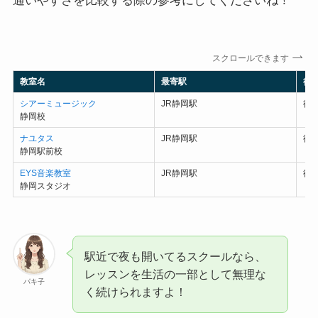
通いやすさを比較する際の参考にしてくださいね！
スクロールできます
教室名
最寄駅
徒
シアーミュージック
JR静岡駅
徒
静岡校
ナユタス
JR静岡駅
徒
静岡駅前校
EYS音楽教室
JR静岡駅
徒
静岡スタジオ
駅近で夜も開いてるスクールなら、
レッスンを生活の一部として無理な
パキ子
く続けられますよ！