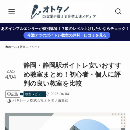
あのインフルエンサーが特別講師！？歌のレベル上げしたいならチェック！
今激アツのボイトレ教室の評判・口コミを見る
ホーム
教室レビュー
静岡・静岡駅ボイトレ安いおすす
2026
め教室まとめ！初心者・個人に評
4/04
判の良い教室を比較
広告
2026-04-04
教室レビュー
パキシーノ株式会社オトタノ編集部