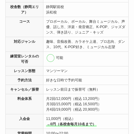
校舎数（静岡エリ
静岡駅前校
ア）
浜松校
コース
プロボーカル、ボーカル、舞台ミュージカル、声
優、話し方、洋楽・発音矯正、K-POP、ジャズダ
ンス、弾き語り、ジュニア・キッズ
対応ジャンル
趣味、音痴改善、カラオケ上達、プロ志向、ダン
ス、10代、K-POP好き、ミュージカル志望
練習室レンタル
の
可能
可否
レッスン形態
マンツーマン
予約方法
好きな日時で予約可能
キャンセル／振替
レッスン前日まで振替可（無料）
料金体系
月2回/12,000円（税込 13,200円）
月3回/15,000円（税込 16,500円）
月4回/19,000円（税込 20,900円）
入会金
11,000円（税込）
→
0円（各校舎毎月10名まで）
営業時間
10:00〜22:00