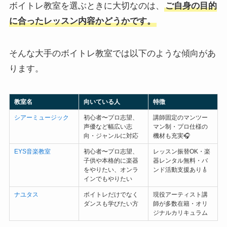
ボイトレ教室を選ぶときに大切なのは、
ご自身の目的
に合ったレッスン内容かどうかです。
そんな大手のボイトレ教室では以下のような傾向があ
ります。
教室名
向いている人
特徴
シアーミュージック
初心者〜プロ志望、
講師固定のマンツー
声優など幅広い志
マン制・プロ仕様の
向・ジャンルに対応
機材も充実🎧
EYS音楽教室
初心者〜プロ志望、
レッスン振替OK・楽
子供や本格的に楽器
器レンタル無料・バ
をやりたい、オンラ
ンド活動支援あり🎸
インでもやりたい
ナユタス
ボイトレだけでなく
現役アーティスト講
ダンスも学びたい方
師が多数在籍・オリ
ジナルカリキュラム